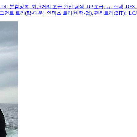
래킹, DP, 분할정복, 최단거리 초급 완전 탐색, DP 초급, 큐, 스택, D
트 트리(탑-다운), 인덱스 트리(바텀-업), 팬윅트리(BIT)), LCA