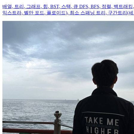
배열, 트리, 그래프, 힙, BST, 스택, 큐 DFS, BFS, 정렬, 백트
익스트라, 벨만 포드, 플로이드), 최소 스패닝 트리, 구간트리(세그먼