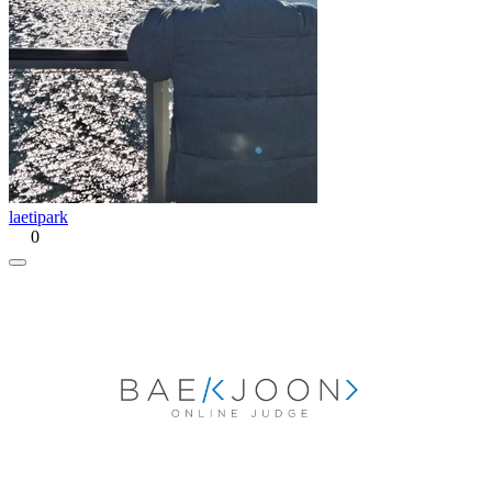
laetipark
0