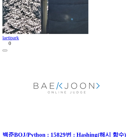
laetipark
0
백준BOJ/Python : 15829번 : Hashing(해시 함수)