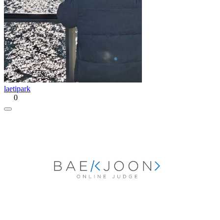
laetipark
0