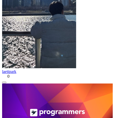
laetipark
0