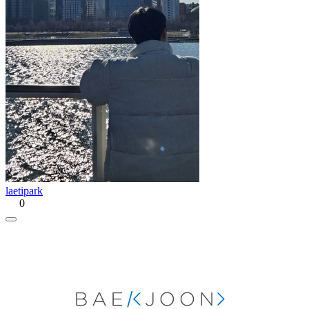
laetipark
0