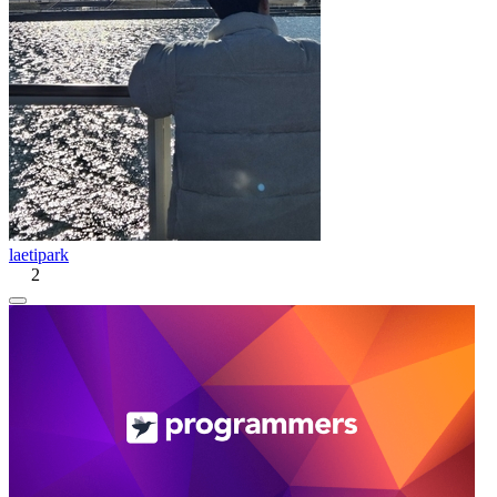
laetipark
2