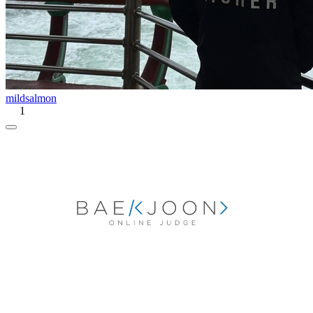
mildsalmon
1