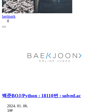
laetipark
0
백준BOJ/Python : 18110번 : solved.ac
2024. 01. 06.
3분