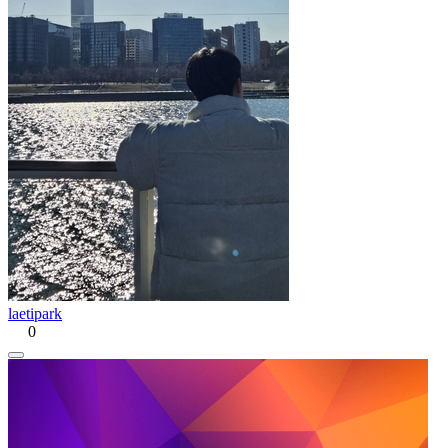
laetipark
0