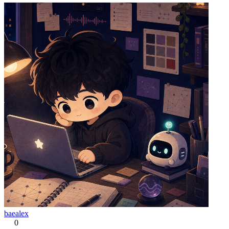
baealex
0