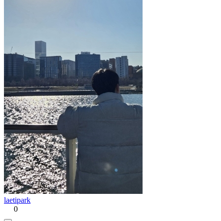
laetipark
0