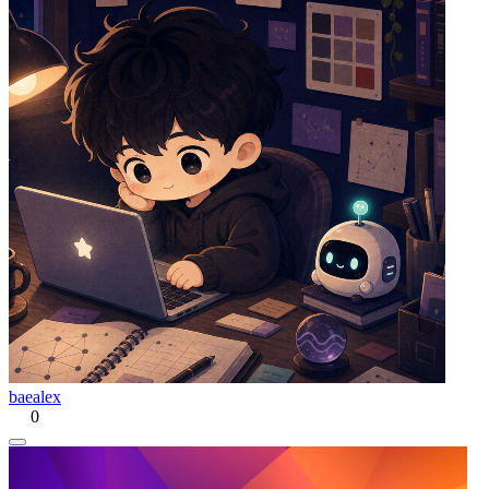
baealex
0