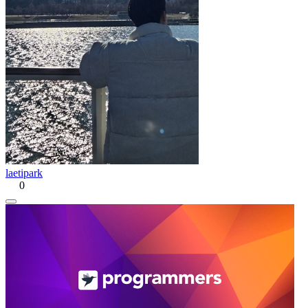
laetipark
0