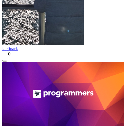
laetipark
0