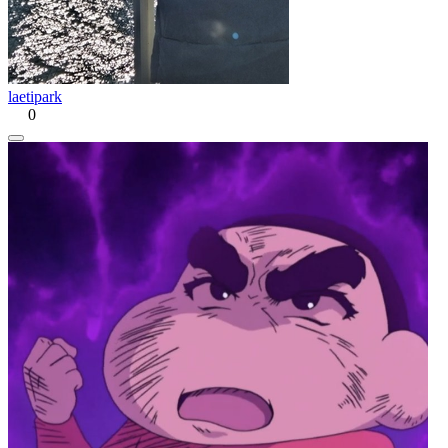
laetipark
0