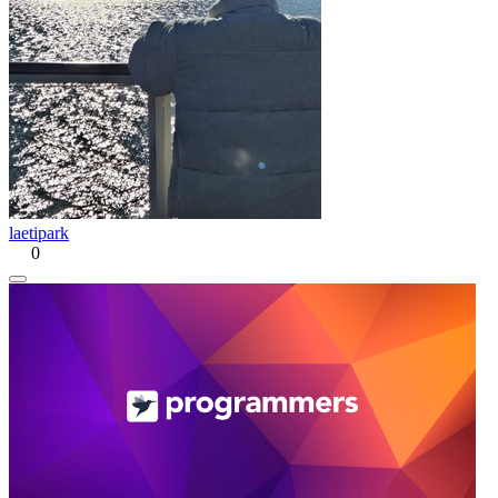
laetipark
0